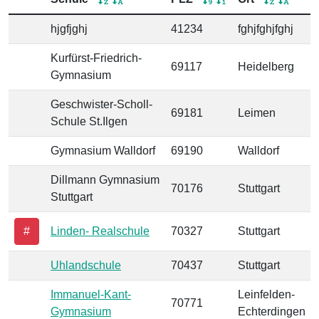
hjgfjghj
41234
fghjfghjfghj
Kurfürst-Friedrich-
69117
Heidelberg
Gymnasium
Geschwister-Scholl-
69181
Leimen
Schule St.Ilgen
Gymnasium Walldorf
69190
Walldorf
Dillmann Gymnasium
70176
Stuttgart
Stuttgart
#
Linden- Realschule
70327
Stuttgart
Uhlandschule
70437
Stuttgart
Immanuel-Kant-
Leinfelden-
70771
Gymnasium
Echterdingen