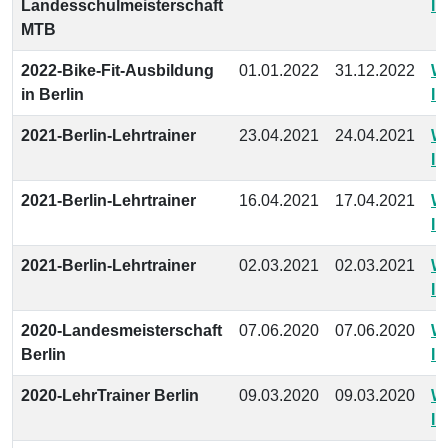
Landesschulmeisterschaft
In
MTB
2022-Bike-Fit-Ausbildung
01.01.2022
31.12.2022
We
in Berlin
In
2021-Berlin-Lehrtrainer
23.04.2021
24.04.2021
We
In
2021-Berlin-Lehrtrainer
16.04.2021
17.04.2021
We
In
2021-Berlin-Lehrtrainer
02.03.2021
02.03.2021
We
In
2020-Landesmeisterschaft
07.06.2020
07.06.2020
We
Berlin
In
2020-LehrTrainer Berlin
09.03.2020
09.03.2020
We
In