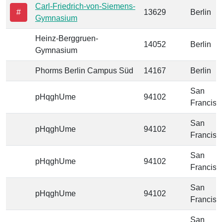
Carl-Friedrich-von-Siemens-
#
13629
Berlin
Gymnasium
Heinz-Berggruen-
14052
Berlin
Gymnasium
Phorms Berlin Campus Süd
14167
Berlin
San
pHqghUme
94102
Francisc
San
pHqghUme
94102
Francisc
San
pHqghUme
94102
Francisc
San
pHqghUme
94102
Francisc
San