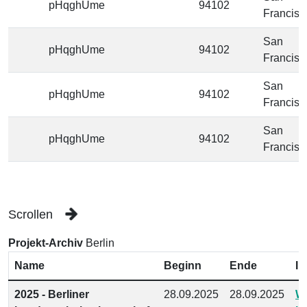
pHqghUme
94102
Francisc
San
pHqghUme
94102
Francisc
San
pHqghUme
94102
Francisc
San
pHqghUme
94102
Francisc
Scrollen
Projekt-Archiv
Berlin
Name
Beginn
Ende
In
2025 - Berliner
28.09.2025
28.09.2025
We