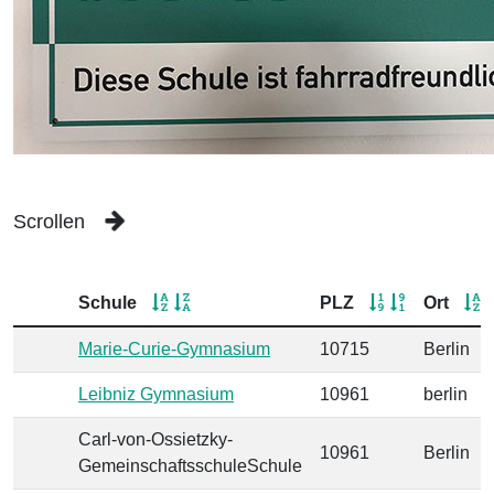
Scrollen
Schule
PLZ
Ort
Marie-Curie-Gymnasium
10715
Berlin
Leibniz Gymnasium
10961
berlin
Carl-von-Ossietzky-
10961
Berlin
GemeinschaftsschuleSchule