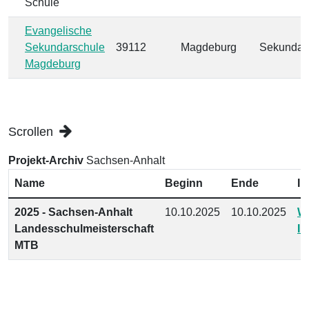
Schule
Evangelische
Sekundarschule
39112
Magdeburg
Sekundar
Magdeburg
Scrollen
Projekt-Archiv
Sachsen-Anhalt
Name
Beginn
Ende
In
2025 - Sachsen-Anhalt
10.10.2025
10.10.2025
We
Landesschulmeisterschaft
In
MTB