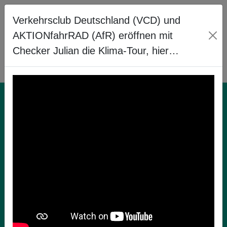
Verkehrsclub Deutschland (VCD) und
AKTIONfahrRAD (AfR) eröffnen mit
Checker Julian die Klima-Tour, hier…
Radfahren in der
Schule!
Du möchtest Dich über das Radfahren in der
Schule in Deinem Bundesland informieren, dann
besuche unsere Länderseite. Dort stehen