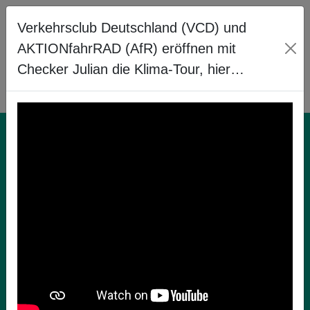
Verkehrsclub Deutschland (VCD) und
AKTIONfahrRAD (AfR) eröffnen mit
Checker Julian die Klima-Tour, hier…
Radfahren in der
Schule!
Du möchtest Dich über das Radfahren in der
Schule in Deinem Bundesland informieren, dann
besuche unsere Länderseite. Dort stehen