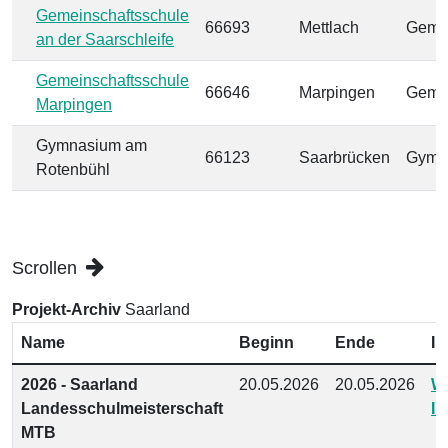
Gemeinschaftsschule
66693
Mettlach
Gemei
an der Saarschleife
Gemeinschaftsschule
66646
Marpingen
Gemei
Marpingen
Gymnasium am
66123
Saarbrücken
Gymn
Rotenbühl
Scrollen
Projekt-Archiv
Saarland
Name
Beginn
Ende
In
2026 - Saarland
20.05.2026
20.05.2026
We
Landesschulmeisterschaft
In
MTB