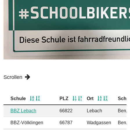
Scrollen
Schule
PLZ
Ort
Schu
BBZ Lebach
66822
Lebach
Beruf
BBZ-Völklingen
66787
Wadgassen
Beruf