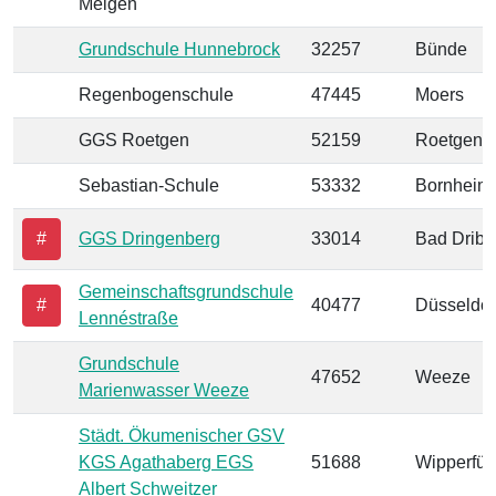
Meigen
Grundschule Hunnebrock
32257
Bünde
Regenbogenschule
47445
Moers
GGS Roetgen
52159
Roetgen
Sebastian-Schule
53332
Bornheim
#
GGS Dringenberg
33014
Bad Dribu
Gemeinschaftsgrundschule
#
40477
Düsseldor
Lennéstraße
Grundschule
47652
Weeze
Marienwasser Weeze
Städt. Ökumenischer GSV
KGS Agathaberg EGS
51688
Wipperfür
Albert Schweitzer