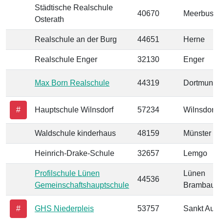
Städtische Realschule
40670
Meerbusc
Osterath
Realschule an der Burg
44651
Herne
Realschule Enger
32130
Enger
Max Born Realschule
44319
Dortmund
#
Hauptschule Wilnsdorf
57234
Wilnsdorf
Waldschule kinderhaus
48159
Münster
Heinrich-Drake-Schule
32657
Lemgo
Profilschule Lünen
Lünen
44536
Gemeinschaftshauptschule
Brambaue
#
GHS Niederpleis
53757
Sankt Aug