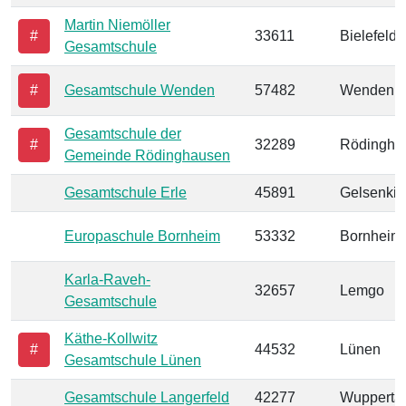
Martin Niemöller
#
33611
Bielefeld
Gesamtschule
#
Gesamtschule Wenden
57482
Wenden
Gesamtschule der
#
32289
Rödingha
Gemeinde Rödinghausen
Gesamtschule Erle
45891
Gelsenkir
Europaschule Bornheim
53332
Bornheim
Karla-Raveh-
32657
Lemgo
Gesamtschule
Käthe-Kollwitz
#
44532
Lünen
Gesamtschule Lünen
Gesamtschule Langerfeld
42277
Wuppertal