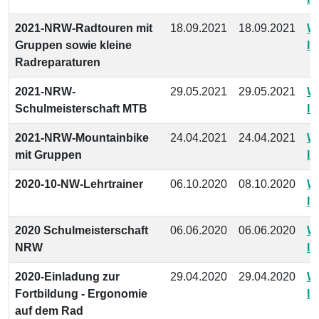
2021-NRW-Radtouren mit
18.09.2021
18.09.2021
We
Gruppen sowie kleine
In
Radreparaturen
2021-NRW-
29.05.2021
29.05.2021
We
Schulmeisterschaft MTB
In
2021-NRW-Mountainbike
24.04.2021
24.04.2021
We
mit Gruppen
In
2020-10-NW-Lehrtrainer
06.10.2020
08.10.2020
We
In
2020 Schulmeisterschaft
06.06.2020
06.06.2020
We
NRW
In
2020-Einladung zur
29.04.2020
29.04.2020
We
Fortbildung - Ergonomie
In
auf dem Rad