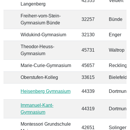
42555
Velbert
Langenberg
Freiherr-vom-Stein-
32257
Bünde
Gymnasium Bünde
Widukind-Gymnasium
32130
Enger
Theodor-Heuss-
45731
Waltrop
Gymnasium
Marie-Curie-Gymnasium
45657
Reckling
Oberstufen-Kolleg
33615
Bielefeld
Heisenberg Gymnasium
44339
Dortmund
Immanuel-Kant-
44319
Dortmund
Gymnasium
Montessori Grundschule
42651
Solingen