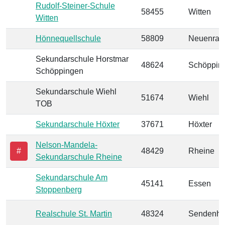
Rudolf-Steiner-Schule
58455
Witten
Witten
Hönnequellschule
58809
Neuenrad
Sekundarschule Horstmar
48624
Schöppin
Schöppingen
Sekundarschule Wiehl
51674
Wiehl
TOB
Sekundarschule Höxter
37671
Höxter
Nelson-Mandela-
#
48429
Rheine
Sekundarschule Rheine
Sekundarschule Am
45141
Essen
Stoppenberg
Realschule St. Martin
48324
Sendenho