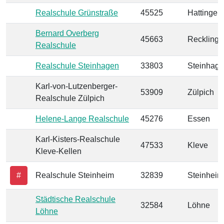
Realschule Grünstraße
45525
Hattingen
Bernard Overberg
45663
Reckling
Realschule
Realschule Steinhagen
33803
Steinhag
Karl-von-Lutzenberger-
53909
Zülpich
Realschule Zülpich
Helene-Lange Realschule
45276
Essen
Karl-Kisters-Realschule
47533
Kleve
Kleve-Kellen
#
Realschule Steinheim
32839
Steinheim
Städtische Realschule
32584
Löhne
Löhne