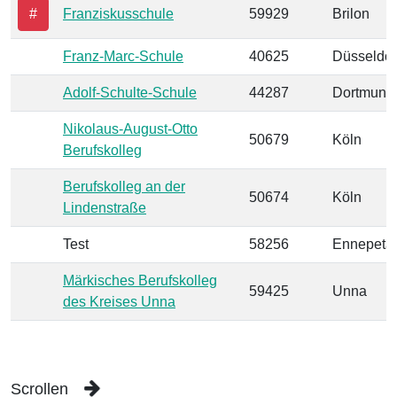
#
Franziskusschule
59929
Brilon
Franz-Marc-Schule
40625
Düsseldor
Adolf-Schulte-Schule
44287
Dortmund
Nikolaus-August-Otto
50679
Köln
Berufskolleg
Berufskolleg an der
50674
Köln
Lindenstraße
Test
58256
Ennepetal
Märkisches Berufskolleg
59425
Unna
des Kreises Unna
Scrollen