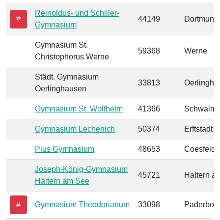
Reinoldus- und Schiller-
#
44149
Dortmund
Gymnasium
Gymnasium St.
59368
Werne
Christophorus Werne
Städt. Gymnasium
33813
Oerlingha
Oerlinghausen
Gymnasium St. Wolfhelm
41366
Schwalmt
Gymnasium Lechenich
50374
Erftstadt
Pius Gymnasium
48653
Coesfeld
Joseph-König-Gymnasium
45721
Haltern a
Haltern am See
#
Gymnasium Theodorianum
33098
Paderbor