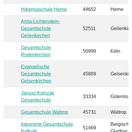
Hiberniaschule Herne
44652
Herne
Anita-Lichtenstein-
Gesamtschule
52511
Geilenkir
Geilenkirchen
Gesamtschule
50999
Köln
Rodenkirchen
Evangelische
Gesamtschule
45889
Gelsenkir
Gelsenkirchen
Janusz Korczak
33334
Gütersloh
Gesamtschule
Gesamtschule Waltrop
45731
Waltrop
Integrierte Gesamtschule
Bergisch
51469
Paffrath
Gladbach