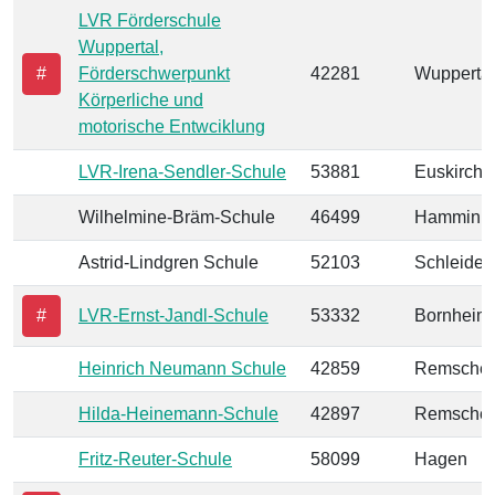
LVR Förderschule
Wuppertal,
#
Förderschwerpunkt
42281
Wuppertal
Körperliche und
motorische Entwciklung
LVR-Irena-Sendler-Schule
53881
Euskirche
Wilhelmine-Bräm-Schule
46499
Hamminke
Astrid-Lindgren Schule
52103
Schleiden
#
LVR-Ernst-Jandl-Schule
53332
Bornheim
Heinrich Neumann Schule
42859
Remschei
Hilda-Heinemann-Schule
42897
Remschei
Fritz-Reuter-Schule
58099
Hagen