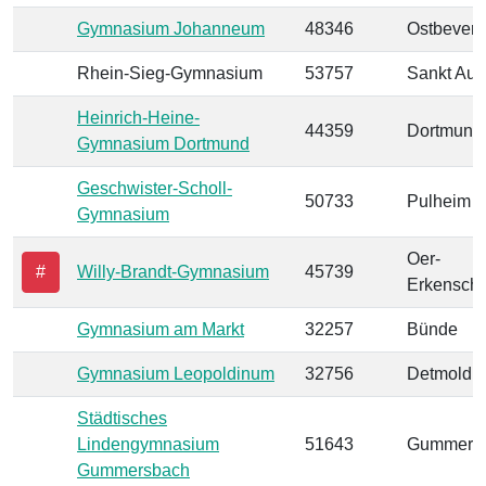
Gymnasium Johanneum
48346
Ostbevern
Rhein-Sieg-Gymnasium
53757
Sankt Aug
Heinrich-Heine-
44359
Dortmund
Gymnasium Dortmund
Geschwister-Scholl-
50733
Pulheim
Gymnasium
Oer-
#
Willy-Brandt-Gymnasium
45739
Erkensch
Gymnasium am Markt
32257
Bünde
Gymnasium Leopoldinum
32756
Detmold
Städtisches
Lindengymnasium
51643
Gummers
Gummersbach