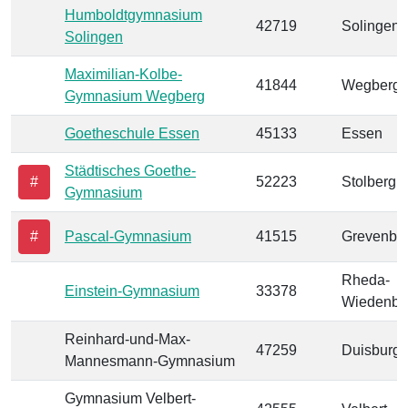
Humboldtgymnasium
42719
Solingen
Solingen
Maximilian-Kolbe-
41844
Wegberg
Gymnasium Wegberg
Goetheschule Essen
45133
Essen
Städtisches Goethe-
#
52223
Stolberg (
Gymnasium
#
Pascal-Gymnasium
41515
Grevenbro
Rheda-
Einstein-Gymnasium
33378
Wiedenbr
Reinhard-und-Max-
47259
Duisburg
Mannesmann-Gymnasium
Gymnasium Velbert-