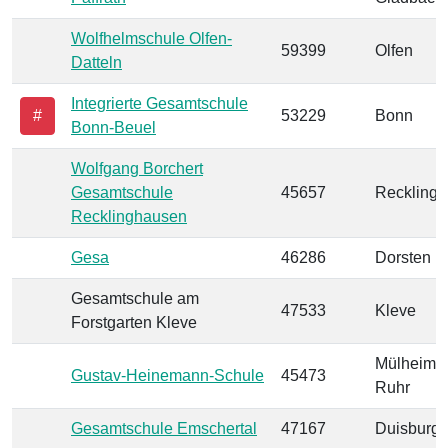
Wolfhelmschule Olfen-
59399
Olfen
Datteln
Integrierte Gesamtschule
#
53229
Bonn
Bonn-Beuel
Wolfgang Borchert
Gesamtschule
45657
Reckling
Recklinghausen
Gesa
46286
Dorsten
Gesamtschule am
47533
Kleve
Forstgarten Kleve
Mülheim a
Gustav-Heinemann-Schule
45473
Ruhr
Gesamtschule Emschertal
47167
Duisburg