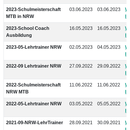
2023-Schulmeisterschaft
03.06.2023
03.06.2023
We
MTB in NRW
In
2023-School Coach
16.05.2023
16.05.2023
We
Ausbildung
In
2023-05-Lehrtrainer NRW
02.05.2023
04.05.2023
We
In
2022-09 Lehrtrainer NRW
27.09.2022
29.09.2022
We
In
2022-Schulmeisterschaft
11.06.2022
11.06.2022
We
NRW MTB
In
2022-05-Lehrtrainer NRW
03.05.2022
05.05.2022
We
In
2021-09-NRW-LehrTrainer
28.09.2021
30.09.2021
We
In