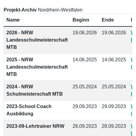
Projekt-Archiv
Nordrhein-Westfalen
Name
Beginn
Ende
In
2026 - NRW
19.06.2026
19.06.2026
We
Landesschulmeisterschaft
In
MTB
2025 - NRW
14.06.2025
14.06.2025
We
Landesschulmeisterschaft
In
MTB
2024 - NRW
25.05.2024
25.05.2024
We
Schulmeisterschaft MTB
In
2023-School Coach
29.09.2023
29.09.2023
We
Ausbildung
In
2023-09-Lehrtrainer NRW
26.09.2023
28.09.2023
We
In