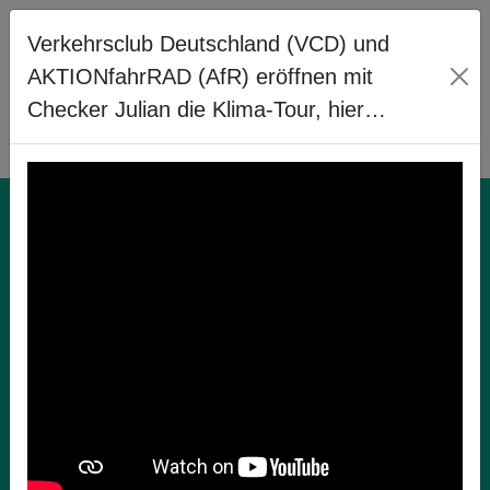
Verkehrsclub Deutschland (VCD) und
AKTIONfahrRAD (AfR) eröffnen mit
Checker Julian die Klima-Tour, hier…
Radfahren in der
Schule!
Du möchtest Dich über das Radfahren in der
Schule in Deinem Bundesland informieren, dann
besuche unsere Länderseite. Dort stehen